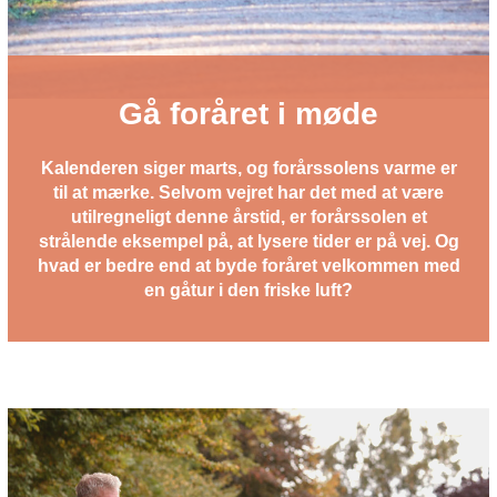
Gå foråret i møde
Kalenderen siger marts, og forårssolens varme er
til at mærke. Selvom vejret har det med at være
utilregneligt denne årstid, er forårssolen et
strålende eksempel på, at lysere tider er på vej. Og
hvad er bedre end at byde foråret velkommen med
en gåtur i den friske luft?