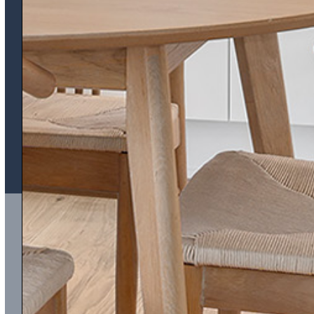
UDVIKLER / BYGHERRE
AP Pension
Østbanegade 135
2100 København Ø
39 16 50 00
kundecenter@appension.dk
Broen til
byen