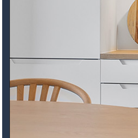
LOKALMÆGLER
LokalBolig Viborg ApS
Farvervej 2F
8800 Viborg
86 40 88 00
viborg@lokalbolig.dk
PROJEKTMÆGLER
LokalBolig Projekt
Strandvejen 62F
2900 Hellerup
32 53 22 22
projektsalg@lokalbolig.dk