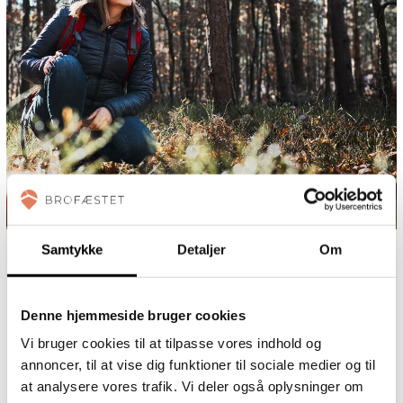
Samtykke
Detaljer
Om
5 gode grunde til at komme ud
Denne hjemmeside bruger cookies
og gå
Vi bruger cookies til at tilpasse vores indhold og
annoncer, til at vise dig funktioner til sociale medier og til
Forbedrer dit humør:
Gåture i naturen kan forbedre dit
at analysere vores trafik. Vi deler også oplysninger om
humør og reducere følelser af stress og angst. Studier har