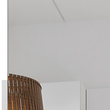
Vil du opleve Brofæstet?
Kom til Åbent Hus og oplev Banebyens bedste
beliggenhed.
Vores mæglere står på søndag kl. 11:00-12:00.
Middagshøjvej 50D, 3. sal, 1., 8800 Viborg.
Se planer og priser her